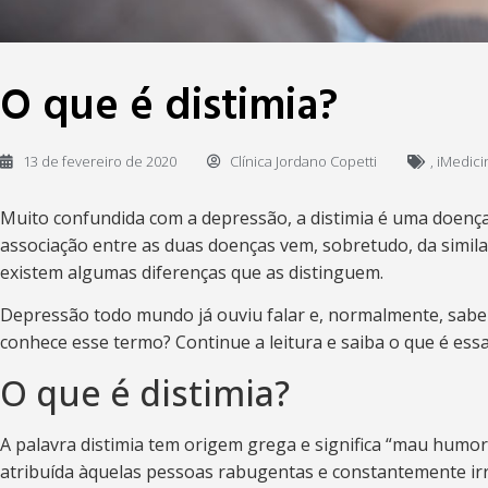
O que é distimia?
13 de fevereiro de 2020
Clínica Jordano Copetti
,
iMedici
Muito confundida com a depressão, a distimia é uma doença 
associação entre as duas doenças vem, sobretudo, da simila
existem algumas diferenças que as distinguem.
Depressão todo mundo já ouviu falar e, normalmente, sabe d
conhece esse termo? Continue a leitura e saiba o que é ess
O que é distimia?
A palavra distimia tem origem grega e significa “mau humor
atribuída àquelas pessoas rabugentas e constantemente irri