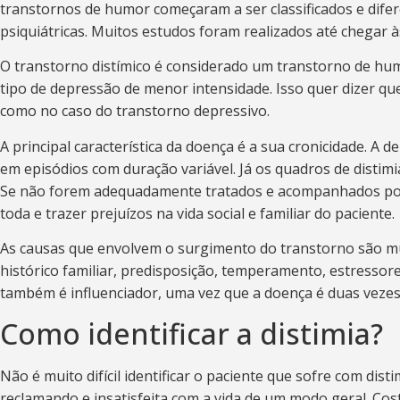
transtornos de humor começaram a ser classificados e dife
psiquiátricas. Muitos estudos foram realizados até chegar à
O transtorno distímico é considerado um transtorno de hu
tipo de depressão de menor intensidade. Isso quer dizer q
como no caso do transtorno depressivo.
A principal característica da doença é a sua cronicidade. A 
em episódios com duração variável. Já os quadros de distimia
Se não forem adequadamente tratados e acompanhados por 
toda e trazer prejuízos na vida social e familiar do paciente.
As causas que envolvem o surgimento do transtorno são mu
histórico familiar, predisposição, temperamento, estressor
também é influenciador, uma vez que a doença é duas vez
Como identificar a distimia?
Não é muito difícil identificar o paciente que sofre com dis
reclamando e insatisfeita com a vida de um modo geral. Cos