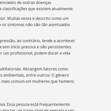
renciados de outras doenças
s classificações que existem atualmente.
mor. Muitas vezes é descrito como um
ue os sintomas não são tão acentuados
depressão, ao contrário, tende a acontecer
 tem início precoce e são persistentes.
um profissional, podem durar a vida
ltifatoriais. Abrangem fatores como
es ambientais, entre outros. O gênero
es mais comum em mulheres que homens.
timia. Essa pessoa está frequentemente
tuma ter um baixo nível de energia e ser