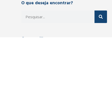
O que deseja encontrar?
Compartilhe
Jordano Copetti​ | Psiquiatra | CRM 18396
Desenvolvido com
pelo
iMedicina
. Todos os direitos
reservados.